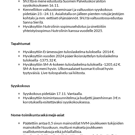
SNJ:ltä ei mene edustusta Suomen Palveluskoiraliiton
syyskokoukseen 16.11.
Kennelliiton valtuustoseminaari ja valtuuston syyskokous
pidetään 23.–24.11. Asialistalla on jälleen pienten rotujärjestöjen
kohtalo ja mm. eettiset ohjesäännöt. SNJ:tä valtuustossa edustaa
Sanna Sierilä.
Hyväksyttiin Nutrolinin sopimusehdotus ja sinetöitiin
yhteistyösopimus Nutrolinin kanssa vuodelle 2025.
Tapahtumat
Hyväksyttiin Erämessujen tuloslaskelma tuloksella -2014 €.
Hyväksyttiin vuoden 2024 pääerikoisnäyttelyn tuloslaskelma
tuloksella -1375,32 €.
Hyväksyttiin SM-A-kokeen tuloslaskelma tuloksella -1205,62 €.
SM-A-koe meni hyvin. Ulkomaalaiset tuomarit olivat hyvin
tyytyväisiä. Live-tulospalvelu sai kiitosta.
Syyskokous
Syyskokous pidetään 17.11. Vantaalla.
Hyväksyttiin toimintasuunnitelma ja budjetti jäsenhinnan 3 €:n
korotuksella esitettäväksi syyskokouksessa.
Nome-toimikunta sekä mejä-asiat
Päätettiin antaa 0,5 sivun mainostilat NVM-joukkueen tukijoiden
mainoksille Nuuskuun, mutta ei makseta joukkueen
osallistumismaksuja eikä juhlaillallisia.