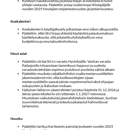
Kyselyyn halukkuudesta järjestää mejän arvokokeita ei tullut
yhtään vastausta. Päätettiin antaa Uudenmaan Riistajäljelle
vuoden 2025 Noutajien mejämestaruuden järjestämisvastuu.
Koekalenteri
Koekalenterin käyttäjäkysely julkaistaan ensi viikon alkupuolella.
Päätettiin, ettei SNJ linjaa yhteistä käytäntöä palautusmaksun
käsittelymaksusta, sillä jokaisella yhdistyksellä on oma
budjettinsa ja oma taloudenhoitonsa.
Muut asiat
Päätettiin siirtää SNJ:n varasto Hyvinkäälle. Vanhan varasto
Padasjoella irtisanotaan tammikuun loppuun ja uudesta
varastosta tehdään sopimus joulukuun puolesta välistä alkaen.
Päätettiin muokata valjakkohiihdon osalta mestaruustittelien
jakamissäännöt niin, että luokkavoittajien sijaan
mestaruustittelin saavat päivän nopeimmat koirakot ohjaajan
sukupuolen ja ikäluokan mukaan.
Nykyinen Sebacon-jäsenrekisteri poistuu käytöstä 31.12.2026 ja
Sense-jäsenrekisteriin siirryttäneen 1.1.2027 mennessä.
Muutoksen vaikutuksista jäsenyhdistyksiin tiedotetaan, kunhan
suunnitelmat etenevät ja toteutusaikataulut hahmottuvat
tarkemmin.
Nuusku
Päätettiin tarttua Kariteamin painotarjoukseen vuoden 2025