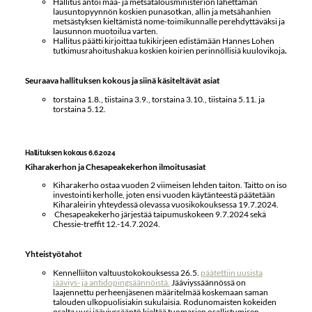
Hallitus antoi maa- ja metsätalousministeriön lähettämän
lausuntopyynnön koskien punasotkan, allin ja metsähanhien
metsästyksen kieltämistä nome-toimikunnalle perehdyttäväksi ja
lausunnon muotoilua varten.
Hallitus päätti kirjoittaa tukikirjeen edistämään Hannes Lohen
tutkimusrahoitushakua koskien koirien perinnöllisiä kuulovikoja
.
Seuraava hallituksen kokous ja siinä käsiteltävät asiat
torstaina 1.8., tiistaina 3.9., torstaina 3.10., tiistaina 5.11. ja
torstaina 5.12.
Hallituksen kokous 6.6.2024
Kiharakerhon ja Chesapeakekerhon ilmoitusasiat
Kiharakerho ostaa vuoden 2 viimeisen lehden taiton. Taitto on iso
investointi kerholle, joten ensi vuoden käytänteestä päätetään
Kiharaleirin yhteydessä olevassa vuosikokouksessa 19.7.2024.
Chesapeakekerho järjestää taipumuskokeen 9.7.2024 sekä
Chessie-treffit 12.-14.7.2024.
Yhteistyötahot
Kennelliiton valtuustokokouksessa 26.5.
päätettiin uusista
jääviys- ja antidopingsäännöistä.
Jääviyssäännössä on
laajennettu perheenjäsenen määritelmää koskemaan saman
talouden ulkopuolisiakin sukulaisia. Rodunomaisten kokeiden
osalta uusi jääviyssääntö kieltää tuomarien osallistumisen