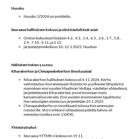
Nuusku
Nuusku 3/2024 on postitettu.
Seuraava hallituksen kokous ja siinä käsiteltävät asiat
Online-kokoukset tiistaisin 4.2., 4.3., 1.4., 6.5., 3.6., 1.7., 5.8.,
2.9., 7.10., 4.11. ja 2.12.
järjestäytymiskokous 10.-12.1.2025, Nuuksio
Hallituksen kokous 5.11.2024
Kiharakerhon ja Chesapeakekerhon ilmoitusasiat
Kiharakerhon hallituksen kokous oli 4.11.2024. Kerho
valmistautuu Koiramessujen Rotutoriin ja julkaisee lähipäivinä
mainoksen ensi vuoden Maailman Voittaja -näyttelyn yhteydessä
järjestettävästä Kiharaleiristä, jonne toivotaan myös
kansainvälisiä vieraita. Ensi vuoden ensimmäinen tapahtuma
Harrastuslajien mestaruus järjestetään 25.1.2025.
Chesapeakekerho on innokkaasti tulossa Koiramessujen
rotutorille. SNJ:n erkkarin yhteydessä pidetty kahvio oli
menestys (voittoa noin 1100 €).
Yhteistyötahot
Seuraava YTTMK:n kokous on 19.11.