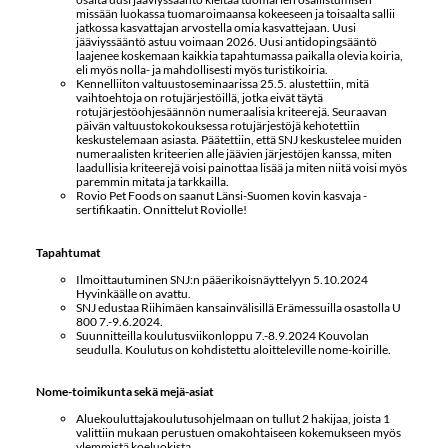
missään luokassa tuomaroimaansa kokeeseen ja toisaalta sallii
jatkossa kasvattajan arvostella omia kasvattejaan. Uusi
jääviyssääntö astuu voimaan 2026. Uusi antidopingsääntö
laajenee koskemaan kaikkia tapahtumassa paikalla olevia koiria,
eli myös nolla- ja mahdollisesti myös turistikoiria.
Kennelliiton valtuustoseminaarissa 25.5. alustettiin, mitä
vaihtoehtoja on rotujärjestöillä, jotka eivät täytä
rotujärjestöohjesäännön numeraalisia kriteerejä. Seuraavan
päivän valtuustokokouksessa rotujärjestöjä kehotettiin
keskustelemaan asiasta. Päätettiin, että SNJ keskustelee muiden
numeraalisten kriteerien alle jäävien järjestöjen kanssa, miten
laadullisia kriteerejä voisi painottaa lisää ja miten niitä voisi myös
paremmin mitata ja tarkkailla.
Rovio Pet Foods on saanut Länsi-Suomen kovin kasvaja -
sertifikaatin. Onnittelut Roviolle!
Tapahtumat
Ilmoittautuminen SNJ:n pääerikoisnäyttelyyn 5.10.2024
Hyvinkäälle on avattu.
SNJ edustaa Riihimäen kansainvälisillä Erämessuilla osastolla U
800 7.-9.6.2024.
Suunnitteilla koulutusviikonloppu 7.-8.9.2024 Kouvolan
seudulla. Koulutus on kohdistettu aloitteleville nome-koirille.
Nome-toimikunta sekä mejä-asiat
Aluekouluttajakoulutusohjelmaan on tullut 2 hakijaa, joista 1
valittiin mukaan perustuen omakohtaiseen kokemukseen myös
ylemmistä koeluokista.