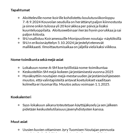
Tapahtumat
Aloitteleville nome-koirille kohdistettu koulutusviikonloppu
7.-8.9.2024 Kouvolan seudulla on herättänyt paljon kiinnostusta
ja sinne onkin tulossa yli 20 koirakkoa per päivä ja lisäksi
kuunteluoppilaita. Aloituswebinaari keräsi hyvin porukkaa ja sai
paljon kiitosta.
SNJ osallistuu Koiramessuille Monipuolinen noutaja -näytöksillä
SNJ:n erikoisnäyttelyn 5.10.2024 järjestelyt etenevät
mallikkaasti. Ilmoittautumisaikaa on jäljellä vielä kaksi viikkoa.
Nome-toimikunta sekä mejä-asiat
Lokakuun nome-A-SM koe työllistää nome-toimikuntaa
Keskusteltiin SM mejä-kokeen järjestämisestä vuonna 2025
Hyväksyttiin noutajien mejä-mestaruuden järjestämisohjeeseen
muutos, että valintapisteitä antavat koetulokset vaaditaan
kolmelta eri tuomarilta. Muutos astuu voimaan 1.1.2025.
Koekalenteri
Syys-lokakuun aikana toteutetaan käyttäjäkysely ja sen jälkeen
pidetään keskustelutilaisuus jäsenyhdistysten kanssa.
Muut asiat
Uusien kuvien ottaminen Jyry Tuomisen Noutajan pennusta