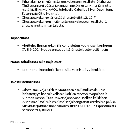
Kiharakerhon mejämestaruuskokeeseen osallistui 3 kiharaa.
Tänä vuonna ei päästy jakamaan mejä-mestari -titteliä, mutta
mejä-kisälliksi ylsi AVO1-tuloksella Caballus Silver Dawn (om.
Susanna ja Otto Kuisma).
Chesapeakekerho järjestää chessietreffit 12.-13.7.
Chesapeakekerhon mejämestaruuskokeeseen osallistui 1
chessie, mutta ilman tulosta.
Tapahtumat
Aloitteleville nome-koirille kohdistetun koulutusviikonlopun
(7.-8.9.2024 Kouvolan seudulla) järjestelyt etenevät hyvin
Nome-toimikunta sekä mejä-asiat
Nou-nome-koetoimitsijakurssilta valmistui 27 henkilöä.
Jalostustoimikunta
Jalostusneuvoja Mirkka Montonen osallistui kesäkuussa
järjestettyyn kansainväliseen koirien terveys -työpajaan ja
Suomen Kennelliiton kasvattajapäivään. Kaiken kaikkiaan
kyseessä oli tosi mielenkiintoiset ja hengästyttävät kolme päivää.
Mirkka kirjoittaa tämän vuoden aikana Nuuskuun tapahtumista
heränneitä ajatuksia.
Muut asiat