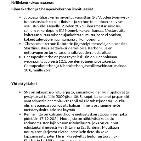
Hallituksen kokous 3.12.2024
Kiharakerhon ja Chesapeakekerhon ilmoitusasiat
Jatkossa Kiharakerho myöntää vuosittain 1-3 Vuoden työmyyrä -
tunnustusta ahkeralle, iloiselle ja kerhon toimintaan aktiivisesti
osallistuvalle jäsenelle. Vuoden 2025 Kiharamestaruus osuu
samalle viikonlopulle SM Nome-b-kokeen kanssa. Mestaruutta
koitetaan siirtää toiseen ajankohtaan, mutta jos se ei onnistu,
kokeet tulevat olemaan samana viikonloppuna.
Chesapeakekerhon Rotutorin järjestelyt etenevät ja sinne tulee
Starttinuuskuja jaettavaksi vierailijoille. Kerhon uusien
nettisivujen on tarkoitus olla julki vuoden alusta alkaen.
Chesapeakekerho on pyytänyt Kirsi Sainion luennoimaan
webinaarityyppisesti 12.1. pienten rotujen jalostuksesta.
Chesapeakekerhon ja Kiharakerhon jäsenille webinaari maksaa
10 €, muille 25 €.
Yhteistyötahot
SNJ on oikeasti iso rotujärjestö, samankokoinen kuin ajokoirat tai
pystykorvat (päälle 5000 jäsentä). Seisojat, kanakoirat ja spanielit
ovat selvästi pienempiä (vähän yli tai alle tuhat jäsentä). SNJ:llä
olisi siis painoarvoa, jos sitä haluaisimme ja osaisimme myös
metsästyskoira-asioissa käyttää.
Kennelliitto on kutsunut koolle metsästyskoiratapaamisen, joka
pidetään 17.12.2024. Noutajista on nähtävästi kutsuttu
rodunomaisten lajien tuomaritoimikunta, joka on valinnut
edustajiksi ilmeisesti Heli Siitarin ja Esa Schönin. Muutkaan
noutajarotujärjestöt eivät olleet oikein tietoisia koko
tapaamisesta, joten Henriikka selvittää tiedonsiirtoa ainakin
SNJ:hin ja SNJ:ltä kokousedustajille.