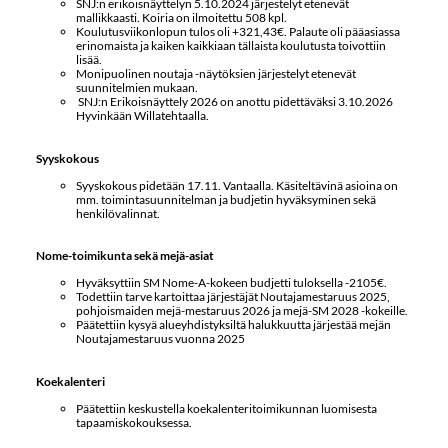
SNJ:n erikoisnäyttelyn 5.10.2024 järjestelyt etenevät
mallikkaasti. Koiria on ilmoitettu 508 kpl.
Koulutusviikonlopun tulos oli +321,43€. Palaute oli pääasiassa
erinomaista ja kaiken kaikkiaan tällaista koulutusta toivottiin
lisää.
Monipuolinen noutaja -näytöksien järjestelyt etenevät
suunnitelmien mukaan.
SNJ:n Erikoisnäyttely 2026 on anottu pidettäväksi 3.10.2026
Hyvinkään Willatehtaalla.
Syyskokous
Syyskokous pidetään 17.11. Vantaalla. Käsiteltävinä asioina on
mm. toimintasuunnitelman ja budjetin hyväksyminen sekä
henkilövalinnat.
Nome-toimikunta sekä mejä-asiat
Hyväksyttiin SM Nome-A-kokeen budjetti tuloksella -2105€.
Todettiin tarve kartoittaa järjestäjät Noutajamestaruus 2025,
pohjoismaiden mejä-mestaruus 2026 ja mejä-SM 2028 -kokeille.
Päätettiin kysyä alueyhdistyksiltä halukkuutta järjestää mejän
Noutajamestaruus vuonna 2025
Koekalenteri
Päätettiin keskustella koekalenteritoimikunnan luomisesta
tapaamiskokouksessa.