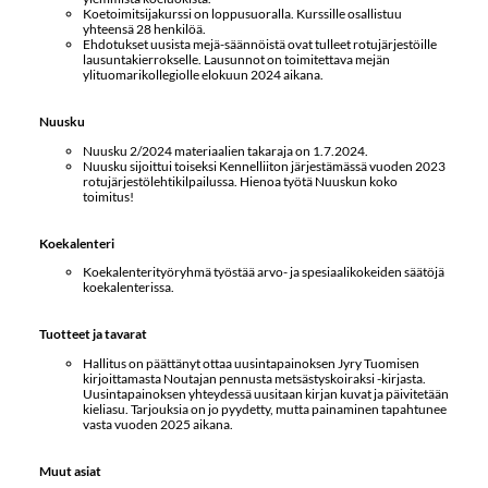
Koetoimitsijakurssi on loppusuoralla. Kurssille osallistuu
yhteensä 28 henkilöä.
Ehdotukset uusista mejä-säännöistä ovat tulleet rotujärjestöille
lausuntakierrokselle. Lausunnot on toimitettava mejän
ylituomarikollegiolle elokuun 2024 aikana.
Nuusku
Nuusku 2/2024 materiaalien takaraja on 1.7.2024.
Nuusku sijoittui toiseksi Kennelliiton järjestämässä vuoden 2023
rotujärjestölehtikilpailussa. Hienoa työtä Nuuskun koko
toimitus!
Koekalenteri
Koekalenterityöryhmä työstää arvo- ja spesiaalikokeiden säätöjä
koekalenterissa.
Tuotteet ja tavarat
Hallitus on päättänyt ottaa uusintapainoksen Jyry Tuomisen
kirjoittamasta Noutajan pennusta metsästyskoiraksi -kirjasta.
Uusintapainoksen yhteydessä uusitaan kirjan kuvat ja päivitetään
kieliasu. Tarjouksia on jo pyydetty, mutta painaminen tapahtunee
vasta vuoden 2025 aikana.
Muut asiat