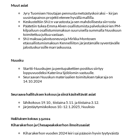
Muut asiat
Jyry Tuomisen Noutajan pennusta metsästyskoiraksi – kirjan
uusintapainos projekti etenee hyvällä mallilla.
Keskusteltiin SNJ:n varastosta ja sen mahdollisesta siirrosta
Päätetiin tukea Emma Alven osallistumista palveluskoirien PM-
kilpailuun osallistumismaksun suuruisella summalla Nuuskuun
toimitettua juttua vastaan.
SNJ maksaa jalostusneuvoja Mirkka Montosen
etäosallistumismaksun Kennelliiton järjestämälle syventävälle
jalostuskurssille marraskuussa.
Nuusku
Startti-Nuuskujen ja pentupakettien postitus siirtyy
loppuvuodeksi Kateriina Sjöblomin vastuulle.
Seuraavan Nuuskun materiaalien toimituksen takaraja on
14.10.2024
Seuraava hallituksen kokous ja siinä käsiteltävät asiat
lähikokous 19.10., tiistaina 5.11. ja tiistaina 3.12.
järjestäytymiskokous 10.-12.1.2025, Nuuksio
Hallituksen kokous 3.9.2024
Kiharakerhon ja Chesapeakekerhon ilmoitusasiat
Kiharakerhon vuoden 2024 leiri sai pääsoin hyvin tyytyväistä