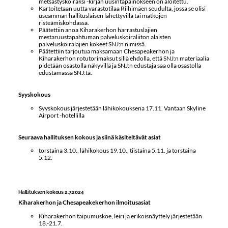
metsästyskoiraksi -kirjan uusintapainokseen on aloitettu.
Kartoitetaan uutta varastotilaa Riihimäen seudulta, jossa se olisi
useamman hallituslaisen lähettyvillä tai matkojen
risteämiskohdassa.
Päätettiin anoa Kiharakerhon harrastuslajien
mestaruustapahtuman palveluskoiraliiton alaisten
palveluskoiralajien kokeet SNJ:n nimissä.
Päätettiin tarjoutua maksamaan Chesapeakerhon ja
Kiharakerhon rotutorimaksut sillä ehdolla, että SNJ:n materiaalia
pidetään osastolla näkyvillä ja SNJ:n edustaja saa olla osastolla
edustamassa SNJ:tä.
Syyskokous
Syyskokous järjestetään lähikokouksena 17.11. Vantaan Skyline
Airport -hotellilla
Seuraava hallituksen kokous ja siinä käsiteltävät asiat
torstaina 3.10., lähikokous 19.10., tiistaina 5.11. ja torstaina
5.12.
Hallituksen kokous 2.7.2024
Kiharakerhon ja Chesapeakekerhon ilmoitusasiat
Kiharakerhon taipumuskoe, leiri ja erikoisnäyttely järjestetään
18.-21.7.