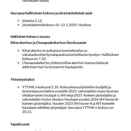
Nuuskujen osalta.
Seuraava hallituksen kokous ja siinä käsiteltävät asiat
tiistaina 3.12.
järjestäytymiskokous 10.-12.1.2025, Nuuksio
Hallituksen kokous 2.10.2024
Kiharakerhon ja Chesapeakekerhon ilmoitusasiat
Kiharakerho on julkaissut luonnekyselyn ja
vatsalaukunkiertymätapauksia kartoittavan kyselyn. Hallituksen
kokous on 7.10.
Chesapeakekerho yhdessä Kiharakerhon kanssa laittavat
addressin Kari Grönmannin hautajaisiin.
Yhteistyötahot
YTTMK:n kokousti 2.10. Kokouksessa käsiteltiin budjetti ja
toimintasuunnitelma vuodelle 2025, vahvistettiin myös Suomen
sileäkarvaiset noutajat ry SM mejä 2025 -kokeen järjestäjiksi ja
vahvistettiin Oulun Seudun Noutajat vuoden 2026 SM Nome-B-
kokeen järjestäjiksi. Vuoden 2025 SM Nome-A ja WT kokeelle
kaivataan edelleen järjestäjää. Seuraava YTTMK:n kokous on
20.11.
Tapahtumat