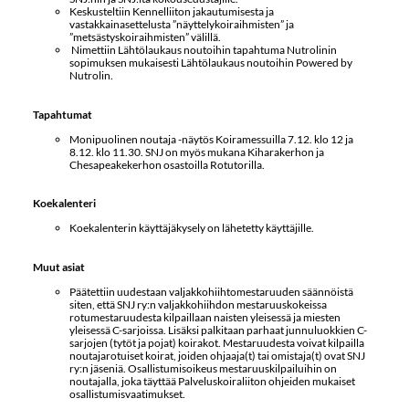
Keskusteltiin Kennelliiton jakautumisesta ja
vastakkainasettelusta ”näyttelykoiraihmisten” ja
”metsästyskoiraihmisten” välillä.
Nimettiin Lähtölaukaus noutoihin tapahtuma Nutrolinin
sopimuksen mukaisesti Lähtölaukaus noutoihin Powered by
Nutrolin.
Tapahtumat
Monipuolinen noutaja -näytös Koiramessuilla 7.12. klo 12 ja
8.12. klo 11.30. SNJ on myös mukana Kiharakerhon ja
Chesapeakekerhon osastoilla Rotutorilla.
Koekalenteri
Koekalenterin käyttäjäkysely on lähetetty käyttäjille.
Muut asiat
Päätettiin uudestaan valjakkohiihtomestaruuden säännöistä
siten, että SNJ ry:n valjakkohiihdon mestaruuskokeissa
rotumestaruudesta kilpaillaan naisten yleisessä ja miesten
yleisessä C-sarjoissa. Lisäksi palkitaan parhaat junnuluokkien C-
sarjojen (tytöt ja pojat) koirakot. Mestaruudesta voivat kilpailla
noutajarotuiset koirat, joiden ohjaaja(t) tai omistaja(t) ovat SNJ
ry:n jäseniä. Osallistumisoikeus mestaruuskilpailuihin on
noutajalla, joka täyttää Palveluskoiraliiton ohjeiden mukaiset
osallistumisvaatimukset.