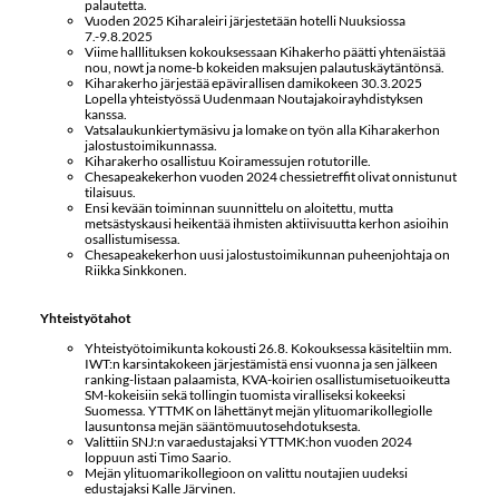
palautetta.
Vuoden 2025 Kiharaleiri järjestetään hotelli Nuuksiossa
7.-9.8.2025
Viime halllituksen kokouksessaan Kihakerho päätti yhtenäistää
nou, nowt ja nome-b kokeiden maksujen palautuskäytäntönsä.
Kiharakerho järjestää epävirallisen damikokeen 30.3.2025
Lopella yhteistyössä Uudenmaan Noutajakoirayhdistyksen
kanssa.
Vatsalaukunkiertymäsivu ja lomake on työn alla Kiharakerhon
jalostustoimikunnassa.
Kiharakerho osallistuu Koiramessujen rotutorille.
Chesapeakekerhon vuoden 2024 chessietreffit olivat onnistunut
tilaisuus.
Ensi kevään toiminnan suunnittelu on aloitettu, mutta
metsästyskausi heikentää ihmisten aktiivisuutta kerhon asioihin
osallistumisessa.
Chesapeakekerhon uusi jalostustoimikunnan puheenjohtaja on
Riikka Sinkkonen.
Yhteistyötahot
Yhteistyötoimikunta kokousti 26.8. Kokouksessa käsiteltiin mm.
IWT:n karsintakokeen järjestämistä ensi vuonna ja sen jälkeen
ranking-listaan palaamista, KVA-koirien osallistumisetuoikeutta
SM-kokeisiin sekä tollingin tuomista viralliseksi kokeeksi
Suomessa. YTTMK on lähettänyt mejän ylituomarikollegiolle
lausuntonsa mejän sääntömuutosehdotuksesta.
Valittiin SNJ:n varaedustajaksi YTTMK:hon vuoden 2024
loppuun asti Timo Saario.
Mejän ylituomarikollegioon on valittu noutajien uudeksi
edustajaksi Kalle Järvinen.