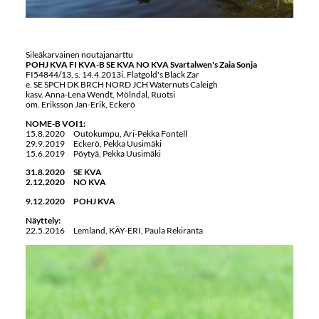
Sileäkarvainen noutajanarttu
POHJ KVA FI KVA-B SE KVA NO KVA
Svartalwen's Zaia Sonja
FI54844/13, s. 14.4.2013i. Flatgold's Black Zar
e. SE SPCH DK BRCH NORD JCH Waternuts Caleigh
kasv. Anna-Lena Wendt, Mölndal, Ruotsi
om. Eriksson Jan-Erik, Eckerö
NOME-B VOI1:
15.8.2020 Outokumpu, Ari-Pekka Fontell
29.9.2019 Eckerö, Pekka Uusimäki
15.6.2019 Pöytyä, Pekka Uusimäki
31.8.2020
SE KVA
2.12.2020 NO KVA
9.12.2020 POHJ KVA
Näyttely:
22.5.2016 Lemland, KÄY-ERI, Paula Rekiranta