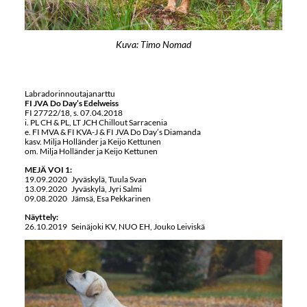
Kuva: Timo Nomad
Labradorinnoutajanarttu
FI JVA Do Day’s Edelweiss
FI 27722/18, s. 07.04.2018
i. PL CH & PL, LT JCH Chillout Sarracenia
e. FI MVA & FI KVA-J & FI JVA Do Day’s Diamanda
kasv. Milja Holländer ja Keijo Kettunen
om. Milja Holländer ja Keijo Kettunen
MEJÄ VOI 1:
19.09.2020 Jyväskylä, Tuula Svan
13.09.2020 Jyväskylä, Jyri Salmi
09.08.2020 Jämsä, Esa Pekkarinen
Näyttely:
26.10.2019 Seinäjoki KV, NUO EH, Jouko Leiviskä