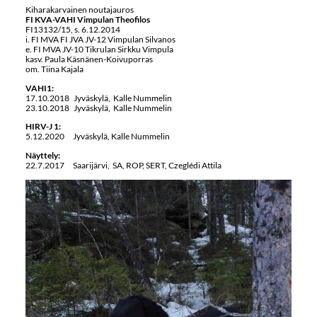
Kiharakarvainen noutajauros
FI KVA-VAHI Vimpulan Theofilos
FI13132/15, s. 6.12.2014
i. FI MVA FI JVA JV-12 Vimpulan Silvanos
e. FI MVA JV-10 Tikrulan Sirkku Vimpula
kasv. Paula Käsnänen-Koivuporras
om. Tiina Kajala
VAHI1:
17.10.2018 Jyväskylä, Kalle Nummelin
23.10.2018 Jyväskylä, Kalle Nummelin
HIRV-J 1:
5.12.2020 Jyväskylä, Kalle Nummelin
Näyttely:
22.7.2017 Saarijärvi, SA, ROP, SERT, Czeglédi Attila