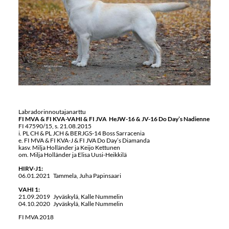
Labradorinnoutajanarttu
FI MVA & FI KVA-VAHI & FI JVA HeJW-16 & JV-16 Do Day’s Nadienne
FI 47590/15, s. 21.08.2015
i. PL CH & PL JCH & BERJGS-14 Boss Sarracenia
e. FI MVA & FI KVA-J & FI JVA Do Day’s Diamanda
kasv. Milja Holländer ja Keijo Kettunen
om. Milja Holländer ja Elisa Uusi-Heikkilä
HIRV-J1:
06.01.2021 Tammela, Juha Papinsaari
VAHI 1:
21.09.2019 Jyväskylä, Kalle Nummelin
04.10.2020 Jyväskylä, Kalle Nummelin
FI MVA 2018