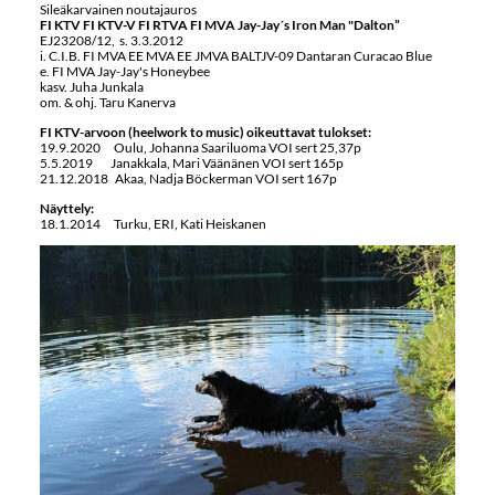
Sileäkarvainen noutajauros
FI KTV
FI KTV-V FI RTVA FI MVA Jay-Jay´s Iron Man "Dalton”
EJ23208/12, s. 3.3.2012
i. C.I.B. FI MVA EE MVA EE JMVA BALTJV-09 Dantaran Curacao Blue
e. FI MVA Jay-Jay's Honeybee
kasv. Juha Junkala
om. & ohj. Taru Kanerva
FI KTV-arvoon (heelwork to music) oikeuttavat tulokset:
19.9.2020 Oulu, Johanna Saariluoma VOI sert 25,37p
5.5.2019 Janakkala, Mari Väänänen VOI sert 165p
21.12.2018 Akaa, Nadja Böckerman VOI sert 167p
Näyttely:
18.1.2014 Turku, ERI, Kati Heiskanen