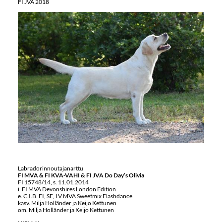
FI JVA 2018
Labradorinnoutajanarttu
FI MVA & FI KVA-VAHI & FI JVA Do Day’s Olivia
FI 15748/14, s. 11.01.2014
i. FI MVA Devonshires London Edition
e. C.I.B. FI, SE, LV MVA Sweetmix Flashdance
kasv. Milja Holländer ja Keijo Kettunen
om. Milja Holländer ja Keijo Kettunen