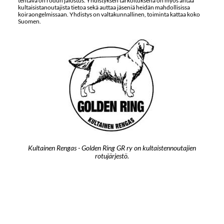
tehtävä on rodun jalostus. Yhdistyksen tarkoituksena on myös antaa
kultaisistanoutajista tietoa sekä auttaa jäseniä heidän mahdollisissa
koiraongelmissaan. Yhdistys on valtakunnallinen, toiminta kattaa koko
Suomen.
Kultainen Rengas - Golden Ring GR ry on kultaistennoutajien
rotujärjestö.