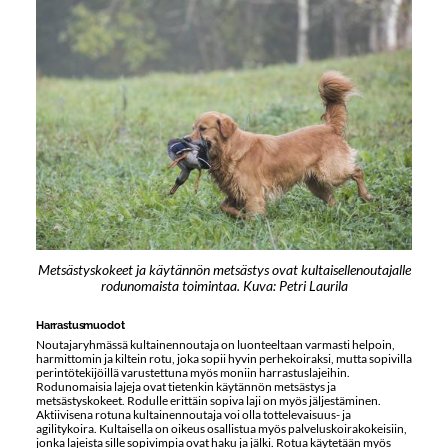
Metsästyskokeet ja käytännön metsästys ovat kultaisellenoutajalle
rodunomaista toimintaa. Kuva: Petri Laurila
Harrastusmuodot
Noutajaryhmässä kultainennoutaja on luonteeltaan varmasti helpoin,
harmittomin ja kiltein rotu, joka sopii hyvin perhekoiraksi, mutta sopivilla
perintötekijöillä varustettuna myös moniin harrastuslajeihin.
Rodunomaisia lajeja ovat tietenkin käytännön metsästys ja
metsästyskokeet. Rodulle erittäin sopiva laji on myös jäljestäminen.
Aktiivisena rotuna kultainennoutaja voi olla tottelevaisuus- ja
agilitykoira. Kultaisella on oikeus osallistua myös palveluskoirakokeisiin,
jonka lajeista sille sopivimpia ovat haku ja jälki. Rotua käytetään myös