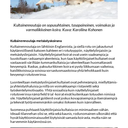
Kultainennoutaja on sopusuhtainen, tasapainoinen, voimakas ja
varmaliikkeinen koira. Kuva: Karoliina Kohonen
Kultainennoutaja metsästyskoirana
Kultainennoutaja on lähtöisin Englannista, ja siellä rotu on jakautunut
käytännöllisesti katsoen kahteen eri rotutyyppiin, näyttelylinjaisiin ja
metsästyslinjaisiin. Näyttelylinjaiset koirat ovat usein vaaleampia ja
luustoltaan raskaampirakenteisia, kun taas käyttölinjaiset kultaiset ovat
vastaavasti väriltään tummankultaisia ja rakenteeltaan huomattavasti
kevyempiä. Raskas, paksuturkkinen koira ei pysty liikkumaan vaikeissa,
kaislikkoisissa ja soisissa sorsastusmaastoissa yhtä tehokkaasti kuin
kevyempi rotutoverinsa.
Luonteeltaan metsästyslinjaiset kultaiset ovat pehmeämpiä, miellyttämis-
ja yhteistyöhaluisia ja niillä on voimakkaampi riistavietti sekä
työskentelymotivaatio. Yhtä sosiaalisia kuin näyttelylinjaiset
rotutoverinsa nämä field trial -koirat eivät kuitenkaan totuuden nimissä
ole. Näyttelylinjaiset goldenit ovat joskus kovapäisempiä ja itsenäisempiä
ja tekevät työtä enemmänkin omaksi ilokseen kuin isännälleen.
Suomessa puhtaasti käyttölinjaisia kultaisia on minimaalisen vähän.
Ideaali tilannehan olisi se, että sekä kaunis, rodunomainen ulkonäkö että
hyvät käyttöominaisuudet löytyisivät samasta koirasta, mutta näin se
harvemmin käytännössä on.