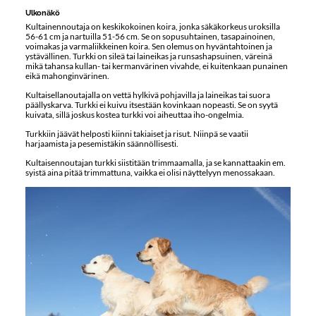
Ulkonäkö
Kultainennoutaja on keskikokoinen koira, jonka säkäkorkeus uroksilla
56-61 cm ja nartuilla 51-56 cm. Se on sopusuhtainen, tasapainoinen,
voimakas ja varmaliikkeinen koira. Sen olemus on hyväntahtoinen ja
ystävällinen. Turkki on sileä tai laineikas ja runsashapsuinen, väreinä
mikä tahansa kullan- tai kermanvärinen vivahde, ei kuitenkaan punainen
eikä mahonginvärinen.
Kultaisellanoutajalla on vettä hylkivä pohjavilla ja laineikas tai suora
päällyskarva. Turkki ei kuivu itsestään kovinkaan nopeasti. Se on syytä
kuivata, sillä joskus kostea turkki voi aiheuttaa iho-ongelmia.
Turkkiin jäävät helposti kiinni takiaiset ja risut. Niinpä se vaatii
harjaamista ja pesemistäkin säännöllisesti.
Kultaisennoutajan turkki siistitään trimmaamalla, ja se kannattaakin em.
syistä aina pitää trimmattuna, vaikka ei olisi näyttelyyn menossakaan.