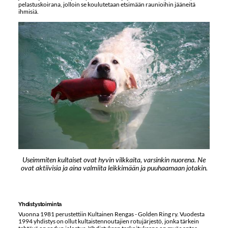
pelastuskoirana, jolloin se koulutetaan etsimään raunioihin jääneitä
ihmisiä.
Useimmiten kultaiset ovat hyvin vilkkaita, varsinkin nuorena. Ne
ovat aktiivisia ja aina valmiita leikkimään ja puuhaamaan jotakin.
Yhdistystoiminta
Vuonna 1981 perustettiin Kultainen Rengas - Golden Ring ry. Vuodesta
1994 yhdistys on ollut kultaistennoutajien rotujärjestö, jonka tärkein