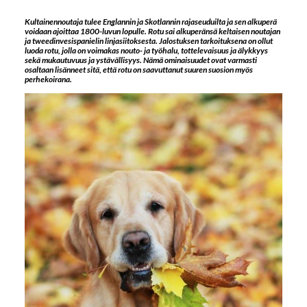
Kultainennoutaja tulee Englannin ja Skotlannin rajaseuduilta ja sen alkuperä
voidaan ajoittaa 1800-luvun lopulle. Rotu sai alkuperänsä keltaisen noutajan
ja tweedinvesispanielin linjasiitoksesta. Jalostuksen tarkoituksena on ollut
luoda rotu, jolla on voimakas nouto- ja työhalu, tottelevaisuus ja älykkyys
sekä mukautuvuus ja ystävällisyys. Nämä ominaisuudet ovat varmasti
osaltaan lisänneet sitä, että rotu on saavuttanut suuren suosion myös
perhekoirana.