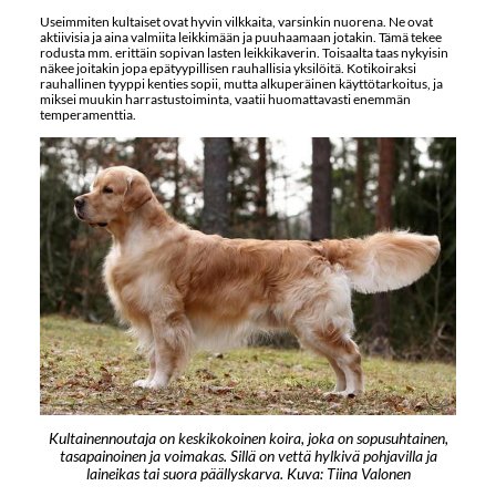
Useimmiten kultaiset ovat hyvin vilkkaita, varsinkin nuorena. Ne ovat
aktiivisia ja aina valmiita leikkimään ja puuhaamaan jotakin. Tämä tekee
rodusta mm. erittäin sopivan lasten leikkikaverin. Toisaalta taas nykyisin
näkee joitakin jopa epätyypillisen rauhallisia yksilöitä. Kotikoiraksi
rauhallinen tyyppi kenties sopii, mutta alkuperäinen käyttötarkoitus, ja
miksei muukin harrastustoiminta, vaatii huomattavasti enemmän
temperamenttia.
Kultainennoutaja on keskikokoinen koira, joka on sopusuhtainen,
tasapainoinen ja voimakas. Sillä on vettä hylkivä pohjavilla ja
laineikas tai suora päällyskarva. Kuva: Tiina Valonen