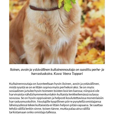
Iloinen, avoin ja ystävällinen kultainennoutaja on suosittu perhe- ja
harrastuskoira. Kuva: Veera Toppari
Kultainennoutaja on luonteeltaan hyvin iloinen, avoin ja ystävällinen,
mistä syystä se on erittäin sopiva myös perhekoiraksi. Se on myös
sosiaalinen ja tulee hyvin toimeen toisten koirien kanssa; niinpä ei ole
harvinaista nähdä kymmenkuntakin kultaista lenkkeilemässä sulassa
sovussa. Se on hyvin oppivainen ja helposti koulutettavissa monenlaisiin
harrastusmuotoihin. Noutajille tyypillinen piirre pysytellä omistajansa
läheisyydessä tekee kultaisesta erittäin helpon pitää vapaana. Se saattaa
tehdä välillä lenkin sinne, toisen tänne, mutta palaa aina välillä
tarkistamaan onko omistaja tallessa.