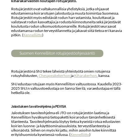
kiharakarvaisten noutajien rotujärjestö.
Rotujärjestöt ovat valtakunnallisia yhdistyksiä, jotka ohjaavat
edustamiensa koirarotujen jalostusta ja muuta toimintaa Suomessa.
Rotujärjestöt myös edistävät rodun harrastamista, kouluttavat ja
valistavat rodun kasvattajia ja rodusta kiinnostuneita sekä järjestävät
koulutusta rodun ulkomuototuomareille. Rotujärjestöt seuraavat
edustamansa rodun terveystilannetta ja jakavat siitä tietoa eri kanavia
pitkin. (
Kennelliitto
)
Suomen Kennelliiton rotujärjestöohjesääntö
Rotujärjestönä SNJ tekee läheistä yhteistyötä omien rotujensa
rotuyhdistusten,
Chesapeakekerhon
ja
Kiharakerhon
, kanssa.
SNJ edustaa rotujaan myös Kennelliiton valtuustossa. Kaudella 2023-
2025 SNJ:n valtuustoedustaja on Sanna Sierilä, varaedustajaa ei tällä
hetkellä ole.
Jalostuksen tavoiteohjelma ja PEVISA
Jalostuksen tavoiteohjelma eli JTO on rotujärjestön laatima ja
Kennelliiton hyväksymä tietopaketti koirarodun tämänhetkisestä
tilanteesta. Tavoiteohjelmasta löytyy tietoa kyseistä rotua edustavien
koirien luonne- ja käyttöominaisuuksista, terveystilanteesta ja
ulkonäöstä. Siihen on myös kirjattu, mihin asioihin tulee kiinnittää
erityishuomiota kyseisessä rodussa. (
Kennelliitto
)