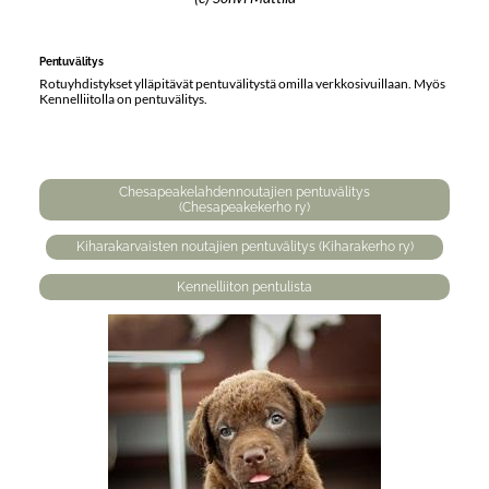
Pentuvälitys
Rotuyhdistykset ylläpitävät pentuvälitystä omilla verkkosivuillaan. Myös
Kennelliitolla on pentuvälitys.
Chesapeakelahdennoutajien pentuvälitys
(Chesapeakekerho ry)
Kiharakarvaisten noutajien pentuvälitys (Kiharakerho ry)
Kennelliiton pentulista