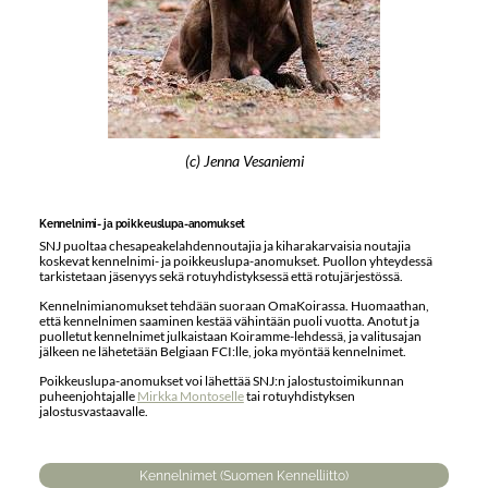
(c) Jenna Vesaniemi
Kennelnimi- ja poikkeuslupa-anomukset
SNJ puoltaa chesapeakelahdennoutajia ja kiharakarvaisia noutajia
koskevat kennelnimi- ja poikkeuslupa-anomukset. Puollon yhteydessä
tarkistetaan jäsenyys sekä rotuyhdistyksessä että rotujärjestössä.
Kennelnimianomukset tehdään suoraan OmaKoirassa. Huomaathan,
että kennelnimen saaminen kestää vähintään puoli vuotta. Anotut ja
puolletut kennelnimet julkaistaan Koiramme-lehdessä, ja valitusajan
jälkeen ne lähetetään Belgiaan FCI:lle, joka myöntää kennelnimet.
Poikkeuslupa-anomukset voi lähettää SNJ:n jalostustoimikunnan
puheenjohtajalle
Mirkka Montoselle
tai rotuyhdistyksen
jalostusvastaavalle.
Kennelnimet (Suomen Kennelliitto)