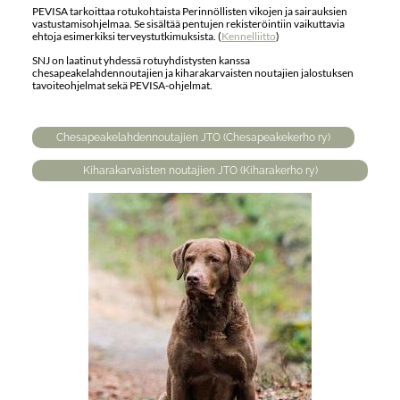
PEVISA tarkoittaa rotukohtaista Perinnöllisten vikojen ja sairauksien
vastustamisohjelmaa. Se sisältää pentujen rekisteröintiin vaikuttavia
ehtoja esimerkiksi terveystutkimuksista. (
Kennelliitto
)
SNJ on laatinut yhdessä rotuyhdistysten kanssa
chesapeakelahdennoutajien ja kiharakarvaisten noutajien jalostuksen
tavoiteohjelmat sekä PEVISA-ohjelmat.
Chesapeakelahdennoutajien JTO (Chesapeakekerho ry)
Kiharakarvaisten noutajien JTO (Kiharakerho ry)