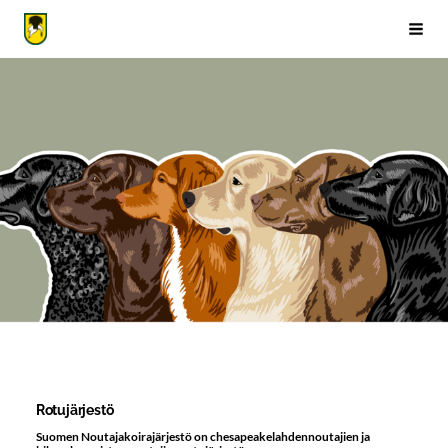
Siirry
sivun
Suomen Noutajakoirajärjestö ry
Vali
sisältöön
Rotujärjestö
Suomen Noutajakoirajärjestö on chesapeakelahdennoutajien ja