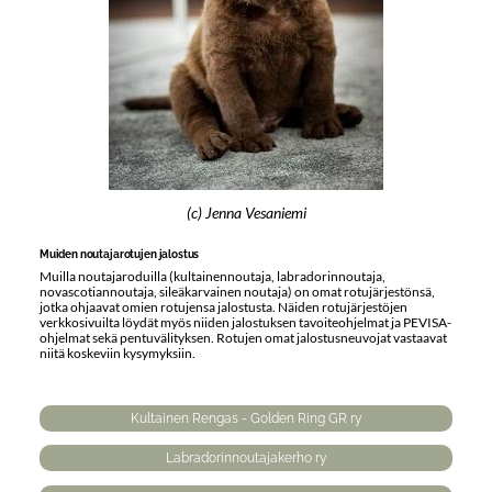
(c) Jenna Vesaniemi
Muiden noutajarotujen jalostus
Muilla noutajaroduilla (kultainennoutaja, labradorinnoutaja,
novascotiannoutaja, sileäkarvainen noutaja) on omat rotujärjestönsä,
jotka ohjaavat omien rotujensa jalostusta. Näiden rotujärjestöjen
verkkosivuilta löydät myös niiden jalostuksen tavoiteohjelmat ja PEVISA-
ohjelmat sekä pentuvälityksen. Rotujen omat jalostusneuvojat vastaavat
niitä koskeviin kysymyksiin.
Kultainen Rengas - Golden Ring GR ry
Labradorinnoutajakerho ry