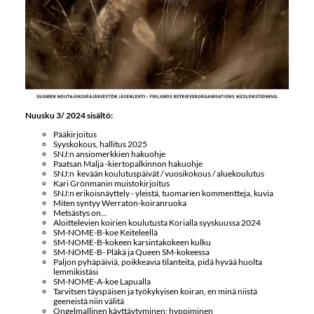
Nuusku 3/ 2024 sisältö:
Pääkirjoitus
Syyskokous, hallitus 2025
SNJ:n ansiomerkkien hakuohje
Paatsan Malja -kiertopalkinnon hakuohje
SNJ:n kevään koulutuspäivät / vuosikokous / aluekoulutus
Kari Grönmanin muistokirjoitus
SNJ:n erikoisnäyttely - yleistä, tuomarien kommentteja, kuvia
Miten syntyy Werraton-koiranruoka
Metsästys on...
Aloittelevien koirien koulutusta Korialla syyskuussa 2024
SM-NOME-B-koe Keiteleellä
SM-NOME-B-kokeen karsintakokeen kulku
SM-NOME-B- Pläkä ja Queen SM-kokeessa
Paljon pyhäpäiviä, poikkeavia tilanteita, pidä hyvää huolta
lemmikistäsi
SM-NOME-A-koe Lapualla
Tarvitsen täyspäisen ja työkykyisen koiran, en minä niistä
geeneistä niin välitä
Ongelmallinen käyttäytyminen: hyppiminen