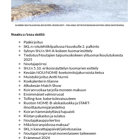
Nuusku 2/2024 sisältö:
Pääkirjoitus
SKL:n rotulehtikilpailussa Nuuskulle 2. palkinto
Syksyn SNJ:n SM-A-kokeen tuomariesittely
Tiedotus/Noutajien taipumuskokeen ylituomarikoulutuksesta
2025
Noutajapörssi
SNJ:n 5.10. erikoisnäyttelyn tuomarien esittely
Kevään NOU/NOME-koetoimitsijakurssista tietoa
Muistokirjoitus Antti Nurmi
Koekalenterin tilanne
Alkukesän Match Show
Koiranruokaa tarjolla moneen makuun
Ensimmäiset valmisruoat
Tolling-koe, katse tulevaisuuteen
Ruotsin NOME-B-alokasluokka ja START-
ilmoittautumisjärjestelmä
Koiran hämmästyttävä hajuaisti
Riistan pakastus ja sulatus
Noutajakauppa kertoo
Mikä koiranpidossa maksaa?
SKL;n kasvattajapäivät/jalostusasiaa
Noutajat inspiroivat monenlaiseen taiteeseen
Erämessut 2024