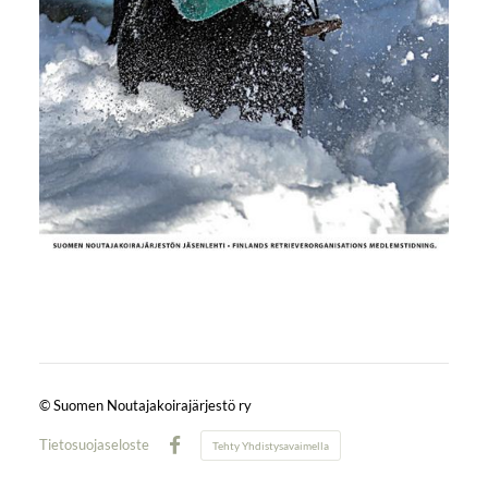
©
Suomen Noutajakoirajärjestö ry
Tietosuojaseloste
Tehty Yhdistysavaimella
Facebook