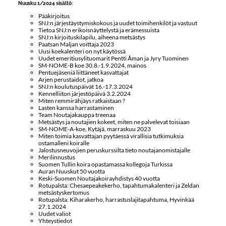
Nuusku 1/2024 sisältö:
Pääkirjoitus
SNJ:n järjestäystymiskokous ja uudet toimihenkilöt ja vastuut
Tietoa SNJ:n erikoisnäyttelystä ja erämessuista
SNJ:n kirjoituskilapilu, aiheena metsästys
Paatsan Maljan voittaja 2023
Uusi koekalenteri on nyt käytössä
Uudet emeritiusylituomarit Pentti Åman ja Jyry Tuominen
SM-NOME-B koe 30.8.-1.9.2024, mainos
Pentuejäseniä liittäneet kasvattajat
Arjen perustaidot, jatkoa
SNJ:n koulutuspäivät 16.-17.3.2024
Kennelliiton järjestöpäivä 3.2.2024
Miten remmirähjäys ratkaistaan ?
Lasten kanssa harrastaminen
Team Noutajakauppa treenaa
Metsästys ja noutajien kokeet, miten ne palvelevat toisiaan
SM-NOME-A-koe, Kytäjä, marraskuu 2023
Miten toimia kasvattajan pyytäessä virallisia tutkimuksia
ostamalleni koiralle
Jalostusneuvojien peruskurssilta tieto noutajanomistajalle
Merilinnustus
Suomen Tullin koira opastamassa kollegoja Turkissa
Auran Nuuskut 50 vuotta
Keski-Suomen Noutajakoirayhdistys 40 vuotta
Rotupalsta: Chesaepeakekerho, tapahtumakalenteri ja Zeldan
metsästyskertomus
Rotupalsta: Kiharakerho, harrastuslajitapahtuma, Hyvinkää
27.1.2024
Uudet valiot
Yhteystiedot