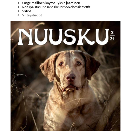
Ongelmallinen käytös - yksin jääminen
Rotupalsta: Chesapeakekerhon chessietreffit
Valiot
Yhteystiedot