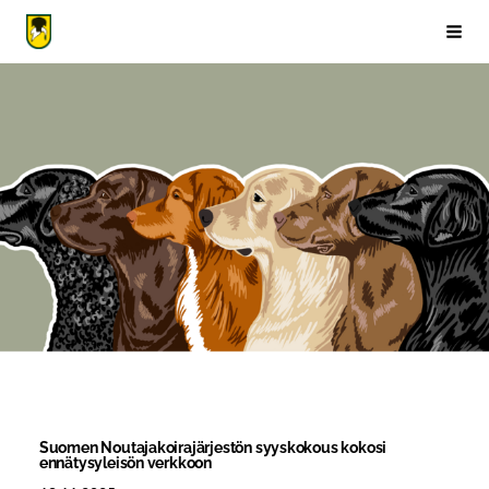
Siirry
sivun
Suomen Noutajakoirajärjestö ry
Vali
sisältöön
Suomen Noutajakoirajärjestön syyskokous kokosi
ennätysyleisön verkkoon