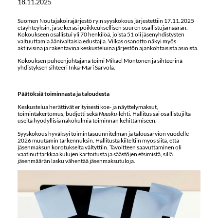
18.11.2025
Suomen Noutajakoirajärjestö ry:n syyskokous järjestettiin 17.11.2025
etäyhteyksin, ja se keräsi poikkeuksellisen suuren osallistujamäärän.
Kokoukseen osallistui yli 70 henkilöä, joista 51 oli jäsenyhdistysten
valtuuttamia äänivaltaisia edustajia. Vilkas osanotto näkyi myös
aktiivisina ja rakentavina keskusteluina järjestön ajankohtaisista asioista.
Kokouksen puheenjohtajana toimi Mikael Montonen ja sihteerinä
yhdistyksen sihteeri Inka-Mari Sarvola.
Päätöksiä toiminnasta ja taloudesta
Keskustelua herättivät erityisesti koe- ja näyttelymaksut,
toimintakertomus, budjetti sekä
Nuusku
-lehti. Hallitus sai osallistujilta
useita hyödyllisiä näkökulmia toiminnan kehittämiseen.
Syyskokous hyväksyi toimintasuunnitelman ja talousarvion vuodelle
2026 muutamin tarkennuksin. Hallitusta kiiteltiin myös siitä, että
jäsenmaksun korotukselta vältyttiin. Tavoitteen saavuttaminen oli
vaatinut tarkkaa kulujen kartoitusta ja säästöjen etsimistä, sillä
jäsenmäärän lasku vähentää jäsenmaksutuloja.