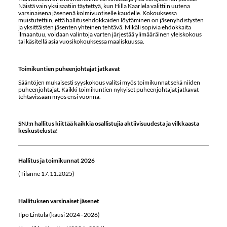
Näistä vain yksi saatiin täytettyä, kun Hilla Kaarlela valittiin uutena
varsinaisena jäsenenä kolmivuotiselle kaudelle. Kokouksessa
muistutettiin, että hallitusehdokkaiden löytäminen on jäsenyhdistysten
ja yksittäisten jäsenten yhteinen tehtävä. Mikäli sopivia ehdokkaita
ilmaantuu, voidaan valintoja varten järjestää ylimääräinen yleiskokous
tai käsitellä asia vuosikokouksessa maaliskuussa.
Toimikuntien puheenjohtajat jatkavat
Sääntöjen mukaisesti syyskokous valitsi myös toimikunnat sekä niiden
puheenjohtajat. Kaikki toimikuntien nykyiset puheenjohtajat jatkavat
tehtävissään myös ensi vuonna.
SNJ:n hallitus kiittää kaikkia osallistujia aktiivisuudesta ja vilkkaasta
keskustelusta!
Hallitus ja toimikunnat 2026
(Tilanne 17.11.2025)
Hallituksen varsinaiset jäsenet
Ilpo Lintula (kausi 2024–2026)