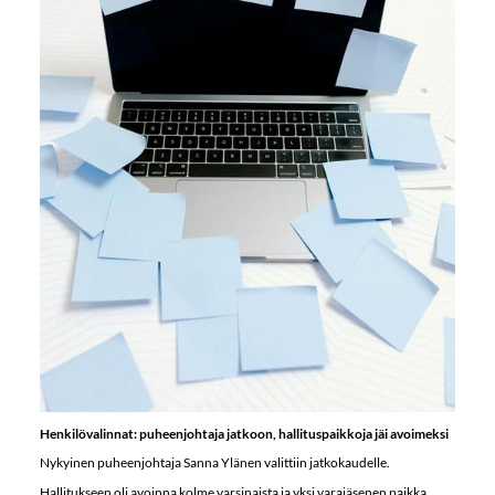
Henkilövalinnat: puheenjohtaja jatkoon, hallituspaikkoja jäi avoimeksi
Nykyinen puheenjohtaja Sanna Ylänen valittiin jatkokaudelle.
Hallitukseen oli avoinna kolme varsinaista ja yksi varajäsenen paikka.